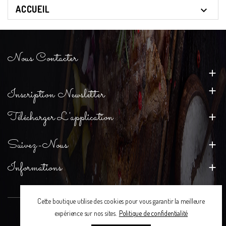
ACCUEIL

Nous Contacter


Inscription Newsletter
Télécharger L'application

Suivez-Nous

Informations

Cette boutique utilise des cookies pour vous garantir la meilleure
expérience sur nos sites.
Politique de confidentialité