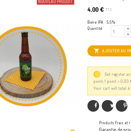
NOUVEAU PRODUIT
4,00 €
TTC
Biére IPA : 5.5%
Quantité

AJOUTER AU P
Get register an
point, 1 point = 0,03
Your cart will total 
Produits Frais et 
Garantie de prod