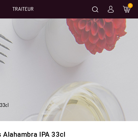
0
TRAITEUR
33cl
s Alahambra IPA 33cl