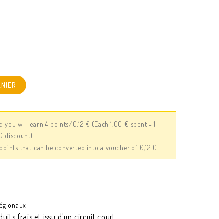
ANIER
d you will earn 4 points/0,12 €
(Each 1,00 € spent = 1
 € discount)
4 points that can be converted into a voucher of 0,12 €.
régionaux
uits frais et issu d'un circuit court.