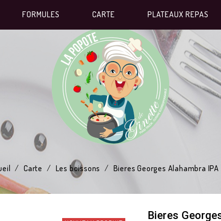
FORMULES
CARTE
PLATEAUX REPAS
eil
Carte
Les boissons
Bieres Georges Alahambra IPA 
Bieres George