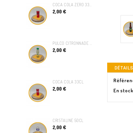
COCA COLA ZERO 33CL
2,00 €
PULCO CITRONNADE 33CL
2,00 €
DÉTAILS
Référen
COCA COLA 33CL
2,00 €
En stoc
CRISTALINE 50CL
2,00 €