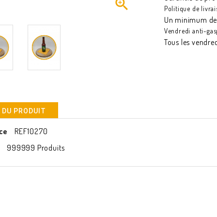

Politique de livra
Un minimum d
Vendredi anti-gas
Tous les vendred
 DU PRODUIT
ce
REF10270
k
999999 Produits