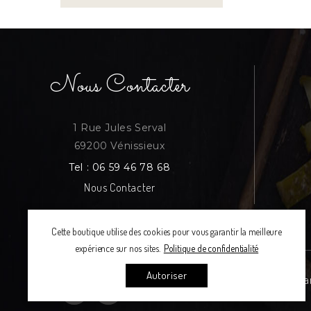
Nous Contacter
1 Rue Jules Serval
69200 Vénissieux
Tel :
06 59 46 78 68
Nous Contacter
Cette boutique utilise des cookies pour vous garantir la meilleure
expérience sur nos sites.
Politique de confidentialité
Autoriser
La Ca
Facebook
Instagram